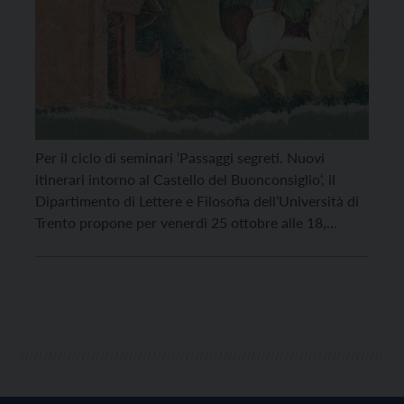
Per il ciclo di seminari ‘Passaggi segreti. Nuovi
itinerari intorno al Castello del Buonconsiglio‘, il
Dipartimento di Lettere e Filosofia dell’Università di
Trento propone per venerdì 25 ottobre alle 18,
Auditorium di Palazzo Prodi, in via Tommaso Gar 14,
a Trento, una lezione-concerto aperta al pubblico del
musicista e ricercatore Marc Lewon (Schola
Cantorum Basiliensis) […]