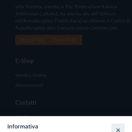
Vita Trentina, tramite la Fisc (Federazione Italiana
Settimanali Cattolici), ha aderito allo IAP (Istituto
dell'Autodisciplina Pubblicitaria) accettando il Codice di
Autodisciplina della Comunicazione Commerciale
Privacy Policy
Cookie Policy
E-Shop
Vendita Online
Abbonamenti
Contatti
Chi Siamo
Informativa
Redazione