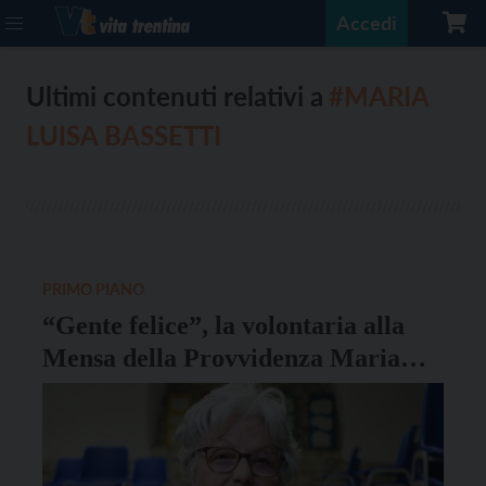
Accedi
Ultimi contenuti relativi a
#MARIA
LUISA BASSETTI
PRIMO PIANO
“Gente felice”, la volontaria alla
Mensa della Provvidenza Maria
Luisa: “I benefici del volontariato
sono enormi”