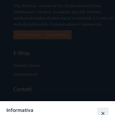
Vita Trentina, tramite la Fisc (Federazione Italiana
Settimanali Cattolici), ha aderito allo IAP (Istituto
dell'Autodisciplina Pubblicitaria) accettando il Codice di
Autodisciplina della Comunicazione Commerciale
Privacy Policy
Cookie Policy
E-Shop
Vendita Online
Abbonamenti
Contatti
Chi Siamo
Informativa
Redazione