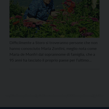
Difficilmente a Storo si troveranno persone che non
hanno conosciuto Maria Zontini, meglio nota come
Maria de Monfrì dal soprannome di famiglia, che a
95 anni ha lasciato il proprio paese per l’ultimo
viaggio terreno. Molti, forse i più giovani, la
ricorderanno per averla incontrata spesso con la sua
inseparabile bicicletta; altri la ricorderanno per la
cordialità, l’entusiasmo che sapeva trasmettere, la
cortesia di rivolgere una parola e un
incoraggiamento a chiunque incrociasse per strada.