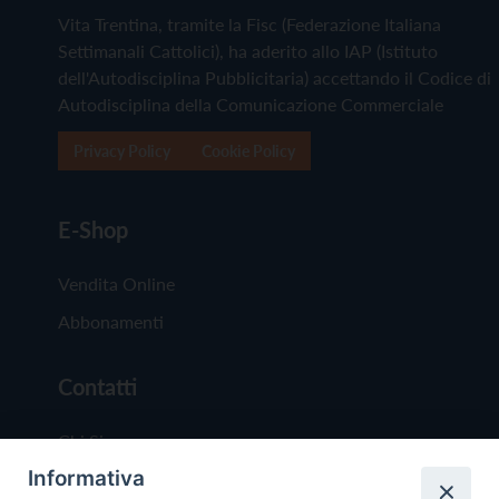
Vita Trentina, tramite la Fisc (Federazione Italiana
Settimanali Cattolici), ha aderito allo IAP (Istituto
dell'Autodisciplina Pubblicitaria) accettando il Codice di
Autodisciplina della Comunicazione Commerciale
Privacy Policy
Cookie Policy
E-Shop
Vendita Online
Abbonamenti
Contatti
Chi Siamo
Informativa
Redazione