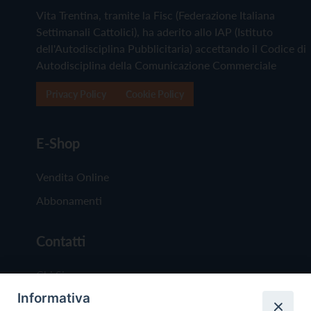
Vita Trentina, tramite la Fisc (Federazione Italiana
Settimanali Cattolici), ha aderito allo IAP (Istituto
dell'Autodisciplina Pubblicitaria) accettando il Codice di
Autodisciplina della Comunicazione Commerciale
Privacy Policy
Cookie Policy
E-Shop
Vendita Online
Abbonamenti
Contatti
Chi Siamo
Informativa
Redazione