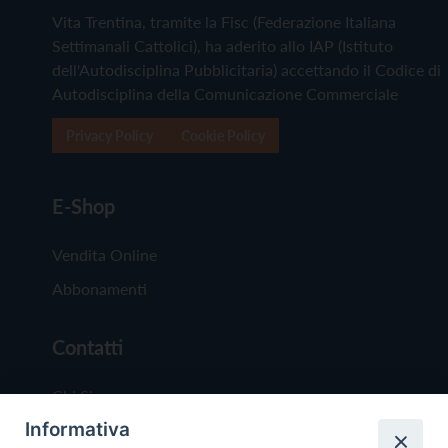
Vita Trentina, tramite la Fisc (Federazione Italiana
Settimanali Cattolici), ha aderito allo IAP (Istituto
dell'Autodisciplina Pubblicitaria) accettando il Codice di
Autodisciplina della Comunicazione Commerciale
Privacy Policy
Cookie Policy
E-Shop
Vendita Online
Abbonamenti
Contatti
Chi Siamo
Informativa
Redazione