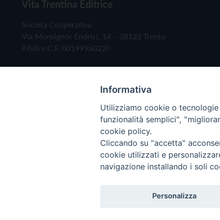
Vita Trentina Editrice
Società Cooperativa
Via Monsignor Endrici, 14 – 38122 Trento
P.IVA e C.F. 00199960220
Informativa
Utilizziamo cookie o tecnologie s
funzionalità semplici", "miglior
cookie policy.
Cliccando su "accetta" acconsent
Copyright © 2019 - Tutti i diritti riservati - Vita
cookie utilizzati e personalizza
navigazione installando i soli co
Privacy Policy
Personalizza