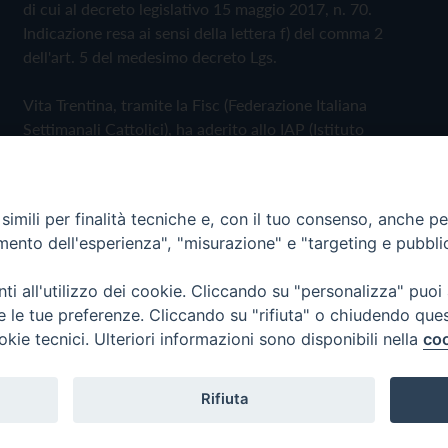
di cui al decreto legislativo 15 maggio 2017, n. 70.
Indicazione resa ai sensi della lettera f) del comma 2
dell'art. 5 del medesimo decreto Lgs.
Vita Trentina, tramite la Fisc (Federazione Italiana
Settimanali Cattolici), ha aderito allo IAP (Istituto
dell'Autodisciplina Pubblicitaria) accettando il Codice di
Autodisciplina della Comunicazione Commerciale
imili per finalità tecniche e, con il tuo consenso, anche per 
Privacy Policy
Cookie Policy
amento dell'esperienza", "misurazione" e "targeting e pubbli
i all'utilizzo dei cookie. Cliccando su "personalizza" puoi
 Trentina Editrice
re le tue preferenze. Cliccando su "rifiuta" o chiudendo que
okie tecnici. Ulteriori informazioni sono disponibili nella
coo
Rifiuta