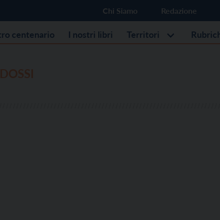
Chi Siamo
Redazione
stro centenario
I nostri libri
Territori
Rubric
DOSSI