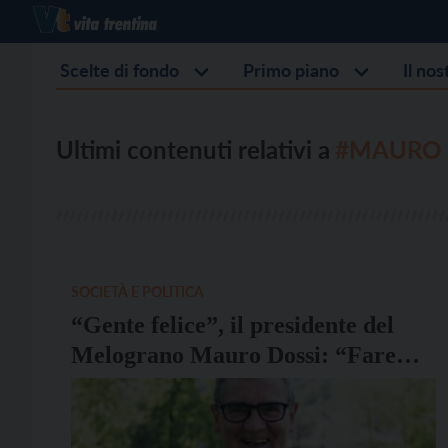
Scelte di fondo
Primo piano
Il no
Ultimi contenuti relativi a
#MAURO 
SOCIETÀ E POLITICA
“Gente felice”, il presidente del
Melograno Mauro Dossi: “Fare
volontariato mi fa vivere in modo
diverso, ma possibile”