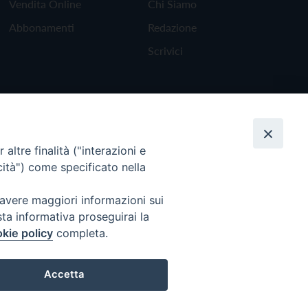
Vendita Online
Chi Siamo
Abbonamenti
Redazione
Scrivici
altre finalità ("interazioni e
cità") come specificato nella
 avere maggiori informazioni sui
sta informativa proseguirai la
kie policy
completa.
Torna all'inizio
Accetta