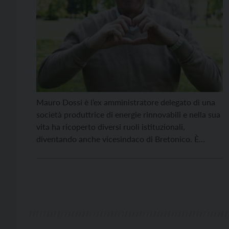
Mauro Dossi è l’ex amministratore delegato di una
società produttrice di energie rinnovabili e nella sua
vita ha ricoperto diversi ruoli istituzionali,
diventando anche vicesindaco di Bretonico. È
sposato con tre figli, di cui una ragazza in adozione
dal 1994. Ha iniziato a fare volontariato fin dai 18
anni, quando è stato nominato presidente del […]