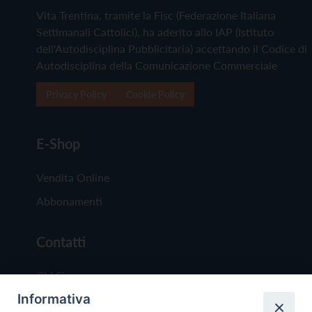
Vita Trentina, tramite la Fisc (Federazione Italiana
Settimanali Cattolici), ha aderito allo IAP (Istituto
dell'Autodisciplina Pubblicitaria) accettando il Codice di
Autodisciplina della Comunicazione Commerciale
Privacy Policy
Cookie Policy
E-Shop
Vendita Online
Abbonamenti
Contatti
Chi Siamo
Informativa
Redazione