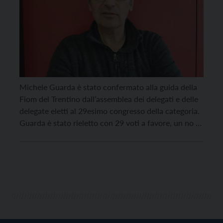
Michele Guarda è stato confermato alla guida della
Fiom del Trentino dall’assemblea dei delegati e delle
delegate eletti al 29esimo congresso della categoria.
Guarda è stato rieletto con 29 voti a favore, un no e
un astenuto. I due temi centrali, per Guarda, sono
emergenza salariale e lotta al precariato. Sul tema
salari, Guarda ha spiegato […]