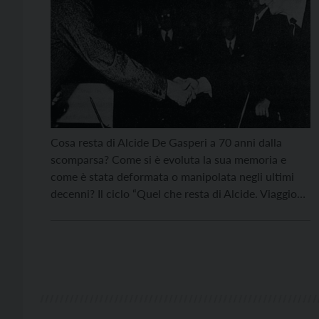
Cosa resta di Alcide De Gasperi a 70 anni dalla
scomparsa? Come si è evoluta la sua memoria e
come è stata deformata o manipolata negli ultimi
decenni? Il ciclo “Quel che resta di Alcide. Viaggio
nelle memorie della Repubblica” è stato pensato per
fare della ricorrenza della morte dello statista
l’occasione per un ribaltamento […]