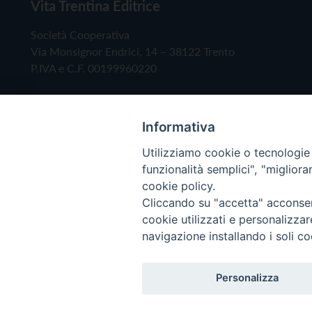
Vita Trentina Editrice
Società Cooperativa
Via Monsignor Endrici, 14 – 38122 Trento
P.IVA e C.F. 00199960220
Informativa
Utilizziamo cookie o tecnologie s
funzionalità semplici", "miglior
cookie policy.
Cliccando su "accetta" acconsent
Copyright © 2019 - Tutti i diritti riservati - Vita
cookie utilizzati e personalizza
navigazione installando i soli co
Privacy Policy
Personalizza