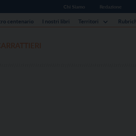
Chi Siamo
Redazione
stro centenario
I nostri libri
Territori
Rubric
ARRATTIERI