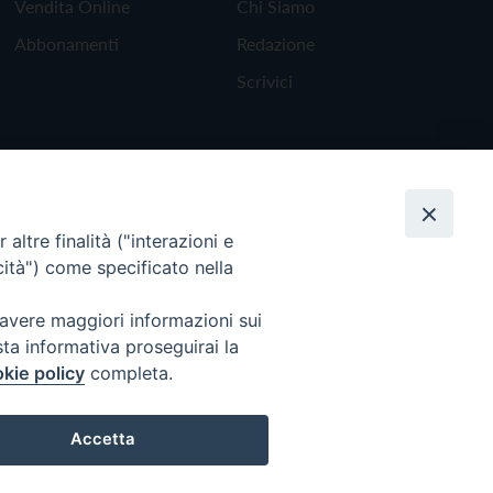
Vendita Online
Chi Siamo
Abbonamenti
Redazione
Scrivici
altre finalità ("interazioni e
cità") come specificato nella
 avere maggiori informazioni sui
sta informativa proseguirai la
kie policy
completa.
Torna all'inizio
Accetta