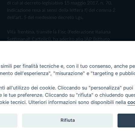
di cui al decreto legislativo 15 maggio 2017, n. 70.
Indicazione resa ai sensi della lettera f) del comma 2
dell'art. 5 del medesimo decreto Lgs.
Vita Trentina, tramite la Fisc (Federazione Italiana
Settimanali Cattolici), ha aderito allo IAP (Istituto
dell'Autodisciplina Pubblicitaria) accettando il Codice di
Autodisciplina della Comunicazione Commerciale
imili per finalità tecniche e, con il tuo consenso, anche per 
Privacy Policy
Cookie Policy
amento dell'esperienza", "misurazione" e "targeting e pubbli
i all'utilizzo dei cookie. Cliccando su "personalizza" puoi
 Trentina Editrice
re le tue preferenze. Cliccando su "rifiuta" o chiudendo que
okie tecnici. Ulteriori informazioni sono disponibili nella
coo
Rifiuta