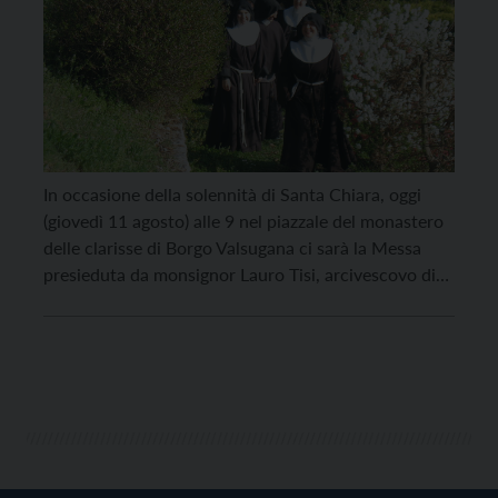
In occasione della solennità di Santa Chiara, oggi
(giovedì 11 agosto) alle 9 nel piazzale del monastero
delle clarisse di Borgo Valsugana ci sarà la Messa
presieduta da monsignor Lauro Tisi, arcivescovo di
Trento. Seguono i vespri alle 18.45. In caso di pioggia
la celebrazione della Messa sarà in chiesa.
“L’esperienza credente dei santi ci […]