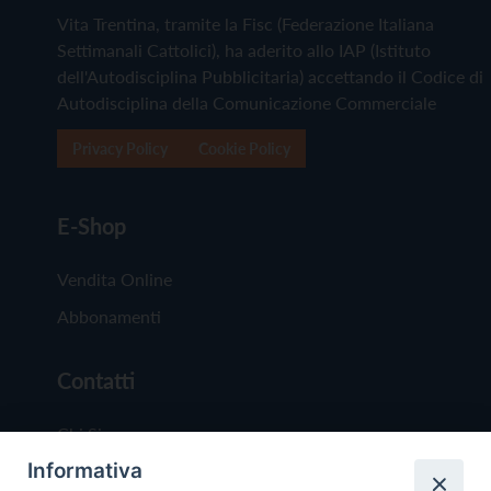
Vita Trentina, tramite la Fisc (Federazione Italiana
Settimanali Cattolici), ha aderito allo IAP (Istituto
dell'Autodisciplina Pubblicitaria) accettando il Codice di
Autodisciplina della Comunicazione Commerciale
Privacy Policy
Cookie Policy
E-Shop
Vendita Online
Abbonamenti
Contatti
Chi Siamo
Informativa
Redazione