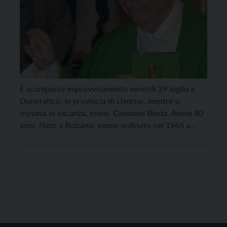
È scomparso improvvisamente venerdì 29 luglio a
Donoratico, in provincia di Livorno, mentre si
trovava in vacanza, mons. Giovanni Binda. Aveva 80
anni. Nato a Bolzano, venne ordinato nel 1965 a
Bolzano. Fu inizialmente vicario parrocchiale a
Merano (1965-1979), quindi cappellano della
comunità italiana di Ora (1969-1981). In seguito
divenne parroco a Trento in S. […]