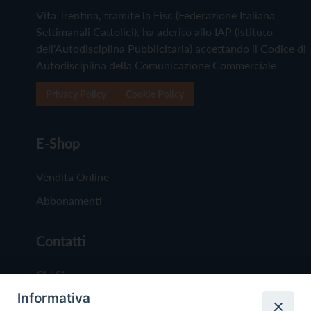
Vita Trentina, tramite la Fisc (Federazione Italiana
Settimanali Cattolici), ha aderito allo IAP (Istituto
dell'Autodisciplina Pubblicitaria) accettando il Codice di
Autodisciplina della Comunicazione Commerciale
Privacy Policy
Cookie Policy
E-Shop
Vendita Online
Abbonamenti
Contatti
Chi Siamo
Informativa
Redazione