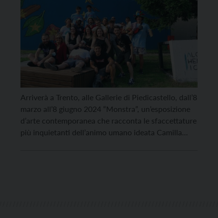
Arriverà a Trento, alle Gallerie di Piedicastello, dall’8
marzo all’8 giugno 2024 “Monstra”, un’esposizione
d’arte contemporanea che racconta le sfaccettature
più inquietanti dell’animo umano ideata Camilla
Nacci Zanetti e sostenuta da Alchemica Aps. La
mostra riunisce le opere di numerosi artisti
contemporanei e una selezione di artefatti
provenienti dalle collezioni della Fondazione Museo
Storico del […]