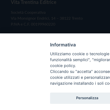
Vita Trentina Editrice
Società Cooperativa
Via Monsignor Endrici, 14 – 38122 Trento
P.IVA e C.F. 00199960220
Informativa
Utilizziamo cookie o tecnologie s
funzionalità semplici", "miglior
cookie policy.
Cliccando su "accetta" acconsent
Copyright © 2019 - Tutti i diritti riservati - Vita
cookie utilizzati e personalizza
navigazione installando i soli co
Privacy Policy
Personalizza