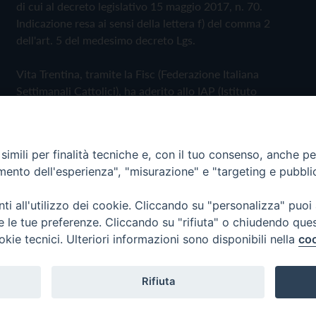
di cui al decreto legislativo 15 maggio 2017, n. 70.
Indicazione resa ai sensi della lettera f) del comma 2
dell'art. 5 del medesimo decreto Lgs.
Vita Trentina, tramite la Fisc (Federazione Italiana
Settimanali Cattolici), ha aderito allo IAP (Istituto
dell'Autodisciplina Pubblicitaria) accettando il Codice di
Autodisciplina della Comunicazione Commerciale
imili per finalità tecniche e, con il tuo consenso, anche per 
Privacy Policy
Cookie Policy
amento dell'esperienza", "misurazione" e "targeting e pubbli
i all'utilizzo dei cookie. Cliccando su "personalizza" puoi
 Trentina Editrice
re le tue preferenze. Cliccando su "rifiuta" o chiudendo que
okie tecnici. Ulteriori informazioni sono disponibili nella
coo
Rifiuta