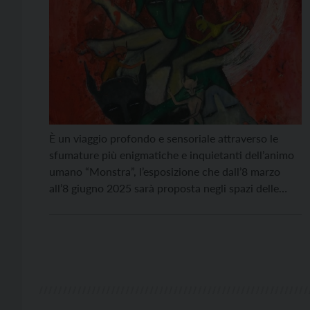
È un viaggio profondo e sensoriale attraverso le
sfumature più enigmatiche e inquietanti dell’animo
umano “Monstra”, l’esposizione che dall’8 marzo
all’8 giugno 2025 sarà proposta negli spazi delle
Gallerie di Piedicastello a Trento. Il percorso
artistico ideato da Camilla Nacci Zanetti e
sostenuto da Alchemica Aps intreccia fascino e
turbamento, invitando il pubblico a confrontarsi […]