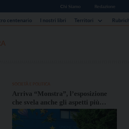
Chi Siamo
Redazione
stro centenario
I nostri libri
Territori
Rubric
RA
SOCIETÀ E POLITICA
Arriva “Monstra”, l’esposizione
che svela anche gli aspetti più
inquietanti dell’animo umano