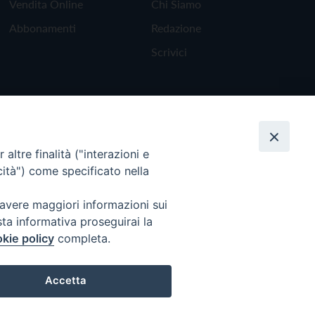
Vendita Online
Chi Siamo
Abbonamenti
Redazione
Scrivici
altre finalità ("interazioni e
cità") come specificato nella
 avere maggiori informazioni sui
sta informativa proseguirai la
kie policy
completa.
Torna all'inizio
Accetta