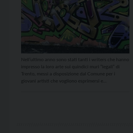
Nell’ultimo anno sono stati tanti i writers che hanno
impresso la loro arte sui quindici muri “legali” di
Trento, messi a disposizione dal Comune per i
giovani artisti che vogliono esprimersi e
sperimentare liberamente la propria creatività. Gli
spazi sono riconoscibili dalle targhe affisse che li
contraddistinguono e sono dislocati in diverse zone
del territorio […]