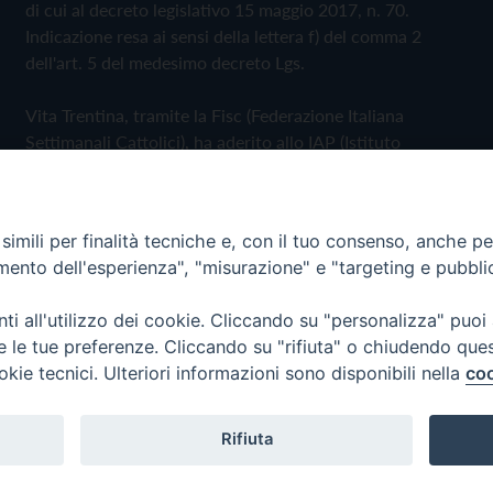
di cui al decreto legislativo 15 maggio 2017, n. 70.
Indicazione resa ai sensi della lettera f) del comma 2
dell'art. 5 del medesimo decreto Lgs.
Vita Trentina, tramite la Fisc (Federazione Italiana
Settimanali Cattolici), ha aderito allo IAP (Istituto
dell'Autodisciplina Pubblicitaria) accettando il Codice di
Autodisciplina della Comunicazione Commerciale
imili per finalità tecniche e, con il tuo consenso, anche per 
Privacy Policy
Cookie Policy
amento dell'esperienza", "misurazione" e "targeting e pubbli
i all'utilizzo dei cookie. Cliccando su "personalizza" puoi
 Trentina Editrice
re le tue preferenze. Cliccando su "rifiuta" o chiudendo que
okie tecnici. Ulteriori informazioni sono disponibili nella
coo
Rifiuta