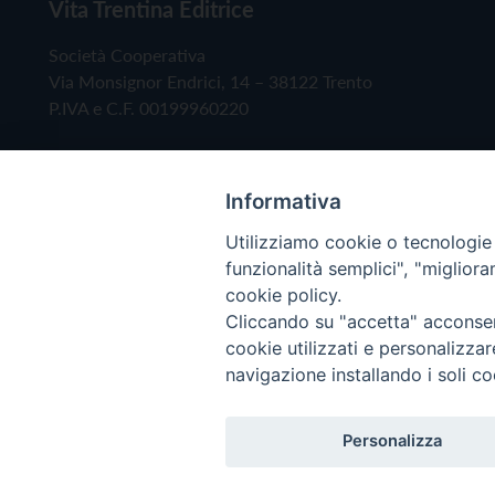
Vita Trentina Editrice
Società Cooperativa
Via Monsignor Endrici, 14 – 38122 Trento
P.IVA e C.F. 00199960220
Informativa
Utilizziamo cookie o tecnologie s
funzionalità semplici", "miglior
cookie policy.
Cliccando su "accetta" acconsent
Copyright © 2019 - Tutti i diritti riservati - Vita
cookie utilizzati e personalizza
navigazione installando i soli co
Privacy Policy
Personalizza