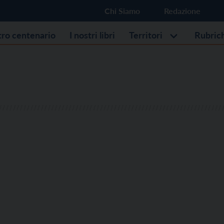
Chi Siamo
Redazione
stro centenario
I nostri libri
Territori
Rubric