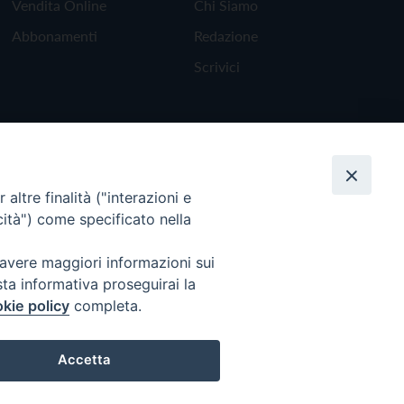
Vendita Online
Chi Siamo
Abbonamenti
Redazione
Scrivici
altre finalità ("interazioni e
cità") come specificato nella
 avere maggiori informazioni sui
sta informativa proseguirai la
kie policy
completa.
Torna all'inizio
Accetta