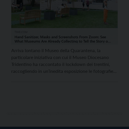
Arriva lontano il Museo della Quarantena, la
particolare iniziativa con cui il Museo Diocesano
Tridentino ha raccontato il lockdown dei trentini,
raccogliendo in un’inedita esposizione le fotografie
degli oggetti più utili, consolatori, di compagnia, o
semplicemente simbolici del periodo di
confinamento forzato. Un’idea originale che lo
scorso 2 giugno aveva animato l’esposizione
all’aperto in piazza […]