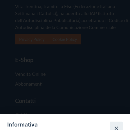
Vita Trentina, tramite la Fisc (Federazione Italiana
Settimanali Cattolici), ha aderito allo IAP (Istituto
dell'Autodisciplina Pubblicitaria) accettando il Codice di
Autodisciplina della Comunicazione Commerciale
Privacy Policy
Cookie Policy
E-Shop
Vendita Online
Abbonamenti
Contatti
Chi Siamo
Informativa
Redazione