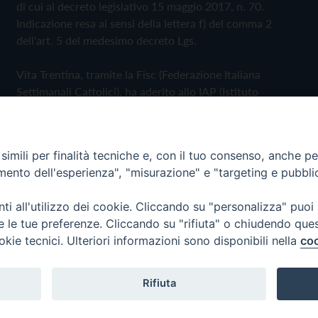
di cui al decreto legislativo 15 maggio 2017, n. 70.
Indicazione resa ai sensi della lettera f) del comma 2
dell'art. 5 del medesimo decreto Lgs.
Vita Trentina, tramite la Fisc (Federazione Italiana
Settimanali Cattolici), ha aderito allo IAP (Istituto
dell'Autodisciplina Pubblicitaria) accettando il Codice di
Autodisciplina della Comunicazione Commerciale
imili per finalità tecniche e, con il tuo consenso, anche per 
Privacy Policy
Cookie Policy
amento dell'esperienza", "misurazione" e "targeting e pubbli
i all'utilizzo dei cookie. Cliccando su "personalizza" puoi
 Trentina Editrice
re le tue preferenze. Cliccando su "rifiuta" o chiudendo que
okie tecnici. Ulteriori informazioni sono disponibili nella
coo
Rifiuta