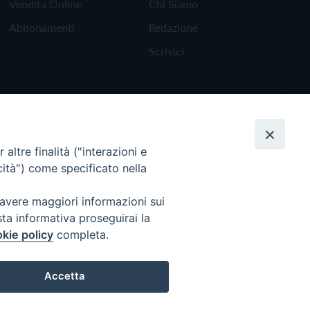
Vendita Online
Chi Siamo
Abbonamenti
Redazione
Scrivici
altre finalità ("interazioni e
cità") come specificato nella
 avere maggiori informazioni sui
sta informativa proseguirai la
kie policy
completa.
Torna all'inizio
Accetta