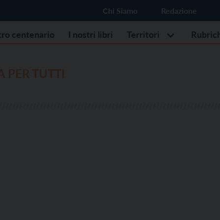
Chi Siamo
Redazione
stro centenario
I nostri libri
Territori
Rubric
A PER TUTTI