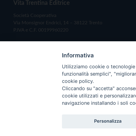
Vita Trentina Editrice
Società Cooperativa
Via Monsignor Endrici, 14 – 38122 Trento
P.IVA e C.F. 00199960220
Informativa
Utilizziamo cookie o tecnologie s
funzionalità semplici", "miglior
cookie policy.
Cliccando su "accetta" acconsent
Copyright © 2019 - Tutti i diritti riservati - Vita
cookie utilizzati e personalizza
navigazione installando i soli co
Privacy Policy
Personalizza