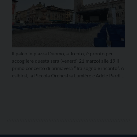
Il palco in piazza Duomo, a Trento, è pronto per
accogliere questa sera (venerdì 21 marzo) alle 19 il
primo concerto di primavera “Tra sogno e incanto”. A
esibirsi, la Piccola Orchestra Lumière e Adele Pardi,
che a lume di candela interpreteranno il repertorio
dello spettacolo Shakespeare for dreamers,
composto da Nicola Segatta per musicare […]