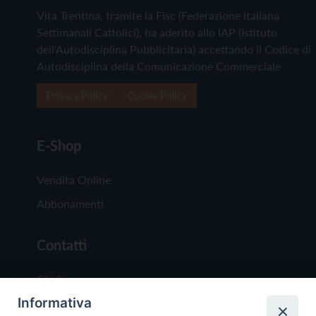
Vita Trentina, tramite la Fisc (Federazione Italiana
Settimanali Cattolici), ha aderito allo IAP (Istituto
dell'Autodisciplina Pubblicitaria) accettando il Codice di
Autodisciplina della Comunicazione Commerciale
Privacy Policy
Cookie Policy
E-Shop
Vendita Online
Abbonamenti
Contatti
Chi Siamo
Informativa
Redazione