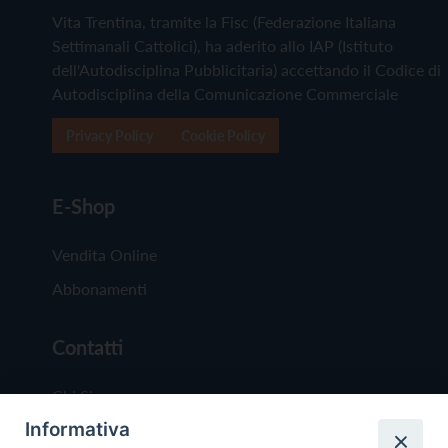
Vita Trentina, tramite la Fisc (Federazione Italiana
Settimanali Cattolici), ha aderito allo IAP (Istituto
dell'Autodisciplina Pubblicitaria) accettando il Codice di
Autodisciplina della Comunicazione Commerciale
Privacy Policy
Cookie Policy
E-Shop
Vendita Online
Abbonamenti
Contatti
Chi Siamo
Informativa
Redazione