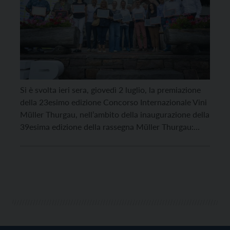
Si è svolta ieri sera, giovedì 2 luglio, la premiazione
della 23esimo edizione Concorso Internazionale Vini
Müller Thurgau, nell’ambito della inaugurazione della
39esima edizione della rassegna Müller Thurgau:
Vino di Montagna. Cinque le Medaglie d’Oro, che da
regolamento non possono superare il 10% dei
partecipanti, riunite in un range dagli 86,9 punti agli
89,1. In […]