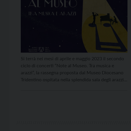
Si terrà nei mesi di aprile e maggio 2023 il secondo
ciclo di concerti “Note al Museo. Tra musica e
arazzi”, la rassegna proposta dal Museo Diocesano
Tridentino ospitata nella splendida sala degli arazzi.
Il progetto è nato a novembre con l’obiettivo di
introdurre modalità di performance finora mai
sperimentate, promuovere l’impegno del museo nei
[…]