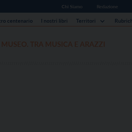
Chi Siamo
Redazione
stro centenario
I nostri libri
Territori
Rubric
 MUSEO. TRA MUSICA E ARAZZI