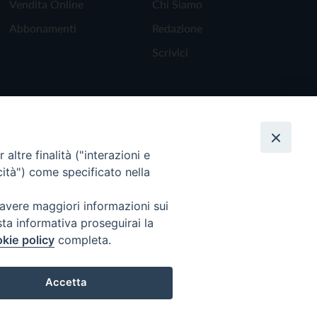
Vendita Online
Chi Siamo
Abbonamenti
Redazione
Scrivici
altre finalità ("interazioni e
cità") come specificato nella
 avere maggiori informazioni sui
sta informativa proseguirai la
kie policy
completa.
Torna all'inizio
Accetta