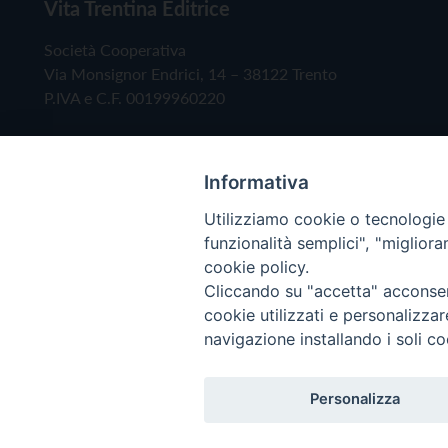
Vita Trentina Editrice
Società Cooperativa
Via Monsignor Endrici, 14 – 38122 Trento
P.IVA e C.F. 00199960220
Informativa
Utilizziamo cookie o tecnologie s
funzionalità semplici", "miglior
cookie policy.
Cliccando su "accetta" acconsent
Copyright © 2019 - Tutti i diritti riservati - Vita
cookie utilizzati e personalizza
navigazione installando i soli co
Privacy Policy
Personalizza