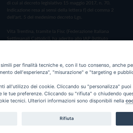
di cui al decreto legislativo 15 maggio 2017, n. 70.
Indicazione resa ai sensi della lettera f) del comma 2
dell'art. 5 del medesimo decreto Lgs.
Vita Trentina, tramite la Fisc (Federazione Italiana
Settimanali Cattolici), ha aderito allo IAP (Istituto
dell'Autodisciplina Pubblicitaria) accettando il Codice di
Autodisciplina della Comunicazione Commerciale
imili per finalità tecniche e, con il tuo consenso, anche per 
Privacy Policy
Cookie Policy
amento dell'esperienza", "misurazione" e "targeting e pubbli
i all'utilizzo dei cookie. Cliccando su "personalizza" puoi
 Trentina Editrice
re le tue preferenze. Cliccando su "rifiuta" o chiudendo que
okie tecnici. Ulteriori informazioni sono disponibili nella
coo
Rifiuta