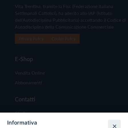
Vita Trentina, tramite la Fisc (Federazione Italiana
Settimanali Cattolici), ha aderito allo IAP (Istituto
dell'Autodisciplina Pubblicitaria) accettando il Codice di
Autodisciplina della Comunicazione Commerciale
Privacy Policy
Cookie Policy
E-Shop
Vendita Online
Abbonamenti
Contatti
Chi Siamo
Informativa
Redazione