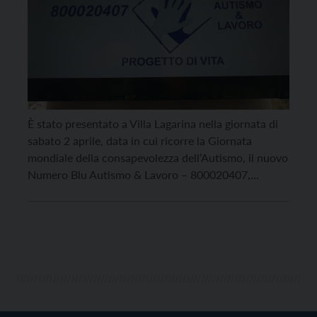
È stato presentato a Villa Lagarina nella giornata di
sabato 2 aprile, data in cui ricorre la Giornata
mondiale della consapevolezza dell’Autismo, il nuovo
Numero Blu Autismo & Lavoro – 800020407,
assieme al suo sportello, che si propone, attraverso il
concetto di ‘presa in carico multidisciplinare’, di
accompagnare le famiglie ad ottenere i servizi di […]