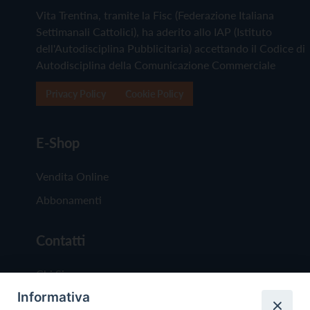
Vita Trentina, tramite la Fisc (Federazione Italiana
Settimanali Cattolici), ha aderito allo IAP (Istituto
dell'Autodisciplina Pubblicitaria) accettando il Codice di
Autodisciplina della Comunicazione Commerciale
Privacy Policy
Cookie Policy
E-Shop
Vendita Online
Abbonamenti
Contatti
Chi Siamo
Informativa
Redazione