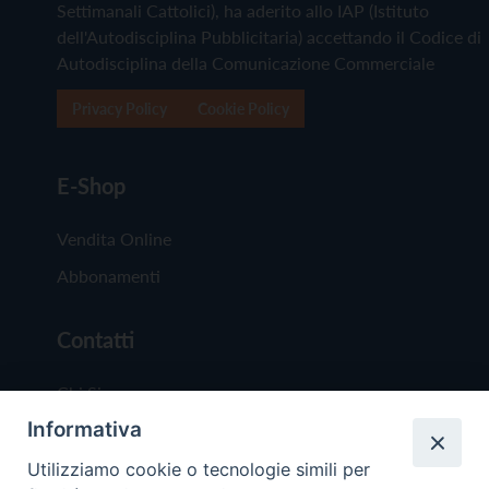
Settimanali Cattolici), ha aderito allo IAP (Istituto
dell'Autodisciplina Pubblicitaria) accettando il Codice di
Autodisciplina della Comunicazione Commerciale
Privacy Policy
Cookie Policy
E-Shop
Vendita Online
Abbonamenti
Contatti
Chi Siamo
Informativa
Redazione
Scrivici
Utilizziamo cookie o tecnologie simili per