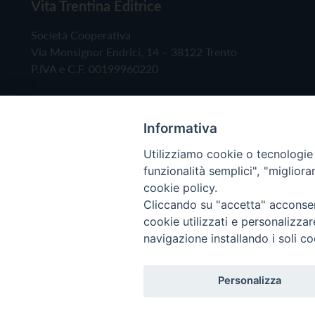
Vita Trentina Editrice
Società Cooperativa
Via Monsignor Endrici, 14 – 38122 Trento
P.IVA e C.F. 00199960220
Informativa
Utilizziamo cookie o tecnologie s
funzionalità semplici", "miglior
cookie policy.
Cliccando su "accetta" acconsent
Copyright © 2019 - Tutti i diritti riservati - Vita
cookie utilizzati e personalizza
navigazione installando i soli co
Privacy Policy
Personalizza