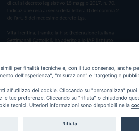
di cui al decreto legislativo 15 maggio 2017, n. 70.
Indicazione resa ai sensi della lettera f) del comma 2
dell'art. 5 del medesimo decreto Lgs.
Vita Trentina, tramite la Fisc (Federazione Italiana
Settimanali Cattolici), ha aderito allo IAP (Istituto
dell'Autodisciplina Pubblicitaria) accettando il Codice di
Autodisciplina della Comunicazione Commerciale
imili per finalità tecniche e, con il tuo consenso, anche per 
Privacy Policy
Cookie Policy
amento dell'esperienza", "misurazione" e "targeting e pubbli
i all'utilizzo dei cookie. Cliccando su "personalizza" puoi
 Trentina Editrice
re le tue preferenze. Cliccando su "rifiuta" o chiudendo que
okie tecnici. Ulteriori informazioni sono disponibili nella
coo
Rifiuta