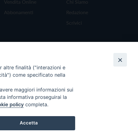
Vendita Online
Chi Siamo
Abbonamenti
Redazione
Scrivici
altre finalità ("interazioni e
cità") come specificato nella
 avere maggiori informazioni sui
sta informativa proseguirai la
kie policy
completa.
Torna all'inizio
Accetta