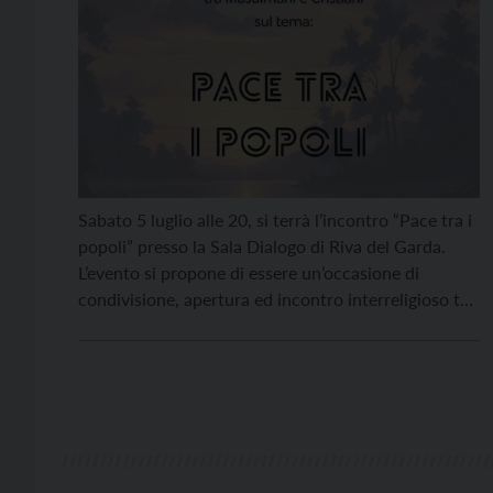
Sabato 5 luglio alle 20, si terrà l’incontro “Pace tra i
popoli” presso la Sala Dialogo di Riva del Garda.
L’evento si propone di essere un’occasione di
condivisione, apertura ed incontro interreligioso tra
cristiani e musulmani, volta a promuovere e
coltivare la pace. Questo momento di riflessione e
confronto aperto presenterà gli interventi dell’Imam
Mohamad […]