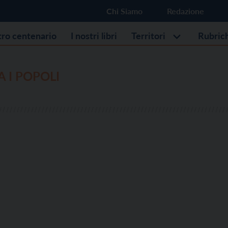
Chi Siamo
Redazione
stro centenario
I nostri libri
Territori
Rubric
A I POPOLI