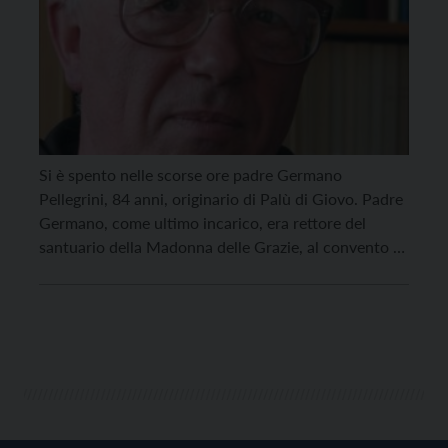
Si è spento nelle scorse ore padre Germano
Pellegrini, 84 anni, originario di Palù di Giovo. Padre
Germano, come ultimo incarico, era rettore del
santuario della Madonna delle Grazie, al convento di
Arco (che i francescani hanno lasciato dopo 542
anni nelle mani dei concezionisti). Da ultimo si
trovava a Pergine, al convento del Redentore. […]