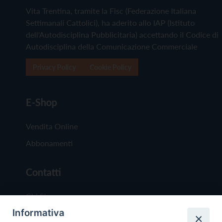
Vita Trentina, tramite la Fisc (Federazione Italiana
Settimanali Cattolici), ha aderito allo IAP (Istituto
dell'Autodisciplina Pubblicitaria) accettando il Codice di
Autodisciplina della Comunicazione Commerciale
Privacy Policy
Cookie Policy
E-Shop
Vendita Online
Abbonamenti
Contatti
Chi Siamo
Informativa
Redazione