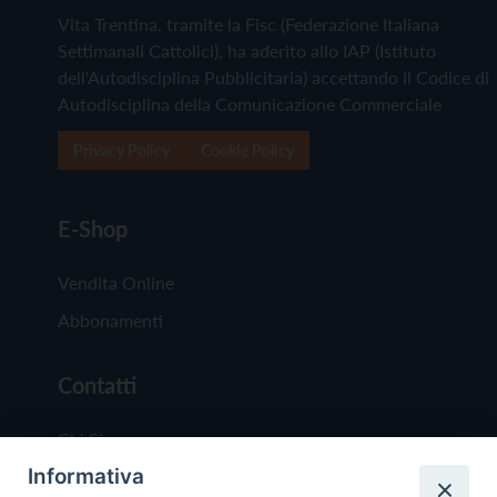
Vita Trentina, tramite la Fisc (Federazione Italiana
Settimanali Cattolici), ha aderito allo IAP (Istituto
dell'Autodisciplina Pubblicitaria) accettando il Codice di
Autodisciplina della Comunicazione Commerciale
Privacy Policy
Cookie Policy
E-Shop
Vendita Online
Abbonamenti
Contatti
Chi Siamo
Informativa
Redazione