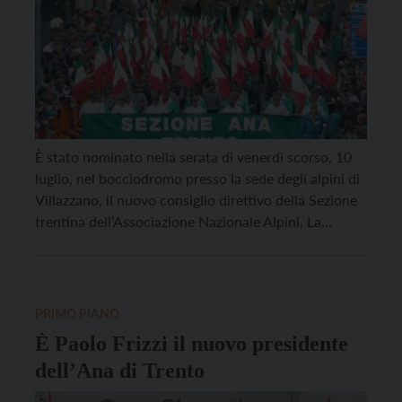
È stato nominato nella serata di venerdì scorso, 10
luglio, nel bocciodromo presso la sede degli alpini di
Villazzano, il nuovo consiglio direttivo della Sezione
trentina dell’Associazione Nazionale Alpini. La
squadra, indicata dal neopresidente Paolo Frizzi,
presenta diversi elementi di novità, nonostante la
voglia di proseguire in piena continuità rispetto al
lavoro del precedente direttivo […]
PRIMO PIANO
È Paolo Frizzi il nuovo presidente
dell’Ana di Trento