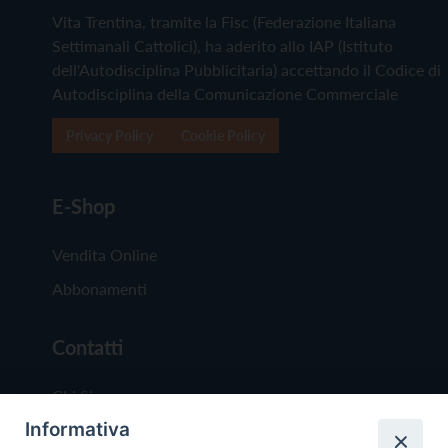
Vita Trentina, tramite la Fisc (Federazione Italiana
Settimanali Cattolici), ha aderito allo IAP (Istituto
dell'Autodisciplina Pubblicitaria) accettando il Codice di
Autodisciplina della Comunicazione Commerciale
Privacy Policy
Cookie Policy
E-Shop
Vendita Online
Abbonamenti
Contatti
Chi Siamo
Informativa
Redazione