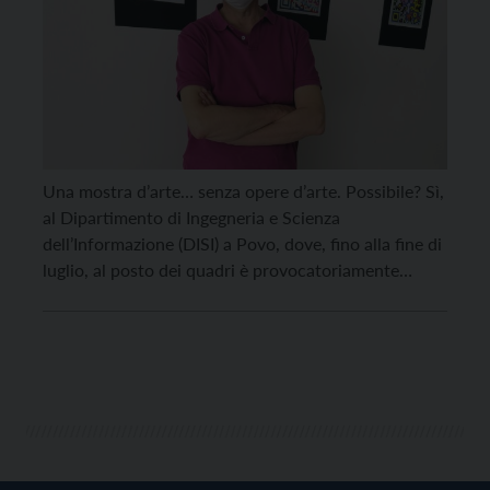
Una mostra d’arte… senza opere d’arte. Possibile? Sì,
al Dipartimento di Ingegneria e Scienza
dell’Informazione (DISI) a Povo, dove, fino alla fine di
luglio, al posto dei quadri è provocatoriamente
esposta una serie di QRcode colorati, ognuno dei
quali rimanda via Internet all’immagine del quadro
con una didascalia descrittiva. L’idea è dell’artista
Paolo Ober e prende […]