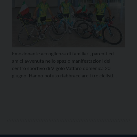
Emozionante accoglienza di familiari, parenti ed
amici avvenuta nello spazio manifestazioni del
centro sportivo di Vigolo Vattaro domenica 20
giugno. Hanno potuto riabbracciare i tre ciclisti
(pensionati o quasi) che hanno percorso tutta l’Italia,
da Marsala al Brennero con ritorno sull’Altopiano
dove abitano. Giancarlo Bailoni, Carlo Casagranda e
Paolo Sadler fisicamente mancavano da 28 giorni,
[…]