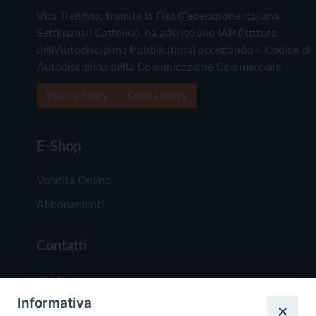
Vita Trentina, tramite la Fisc (Federazione Italiana
Settimanali Cattolici), ha aderito allo IAP (Istituto
dell'Autodisciplina Pubblicitaria) accettando il Codice di
Autodisciplina della Comunicazione Commerciale
Privacy Policy
Cookie Policy
E-Shop
Vendita Online
Abbonamenti
Contatti
Chi Siamo
Informativa
Redazione