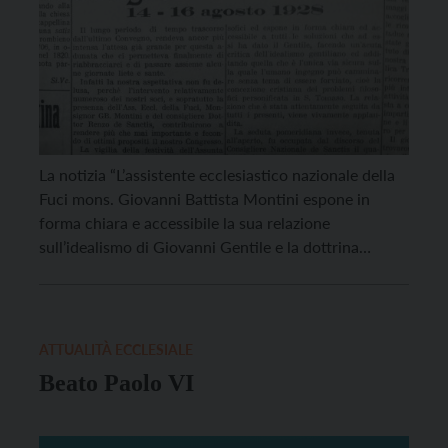
La notizia “L’assistente ecclesiastico nazionale della
Fuci mons. Giovanni Battista Montini espone in
forma chiara e accessibile la sua relazione
sull’idealismo di Giovanni Gentile e la dottrina
cattolica, facendo un’acuta critica dell’idealismo
gentiliano additando quella che è l’unica via sicura
sulla quale l’umano ingegno può camminare senza
tema di essere fuorviato, cioè la concezione cristiana
ATTUALITÀ ECCLESIALE
[…]
Beato Paolo VI