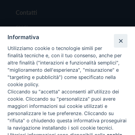
Contatti
Chi Siamo
Informativa
Redazione
Scrivici
Utilizziamo cookie o tecnologie simili per
finalità tecniche e, con il tuo consenso, anche per
altre finalità ("interazioni e funzionalità semplici",
"miglioramento dell'esperienza", "misurazione" e
"targeting e pubblicità") come specificato nella
cookie policy.
Copyright © 2019 - Tutti i diritti riservati - Vit
Cliccando su "accetta" acconsenti all'utilizzo dei
Trentina Editrice
cookie. Cliccando su "personalizza" puoi avere
maggiori informazioni sui cookie utilizzati e
Privacy Policy
personalizzare le tue preferenze. Cliccando su
Torna all'inizi
"rifiuta" o chiudendo questa informativa proseguirai
la navigazione installando i soli cookie tecnici.