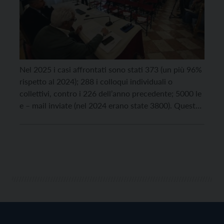
Nel 2025 i casi affrontati sono stati 373 (un più 96%
rispetto al 2024); 288 i colloqui individuali o
collettivi, contro i 226 dell’anno precedente; 5000 le
e – mail inviate (nel 2024 erano state 3800). Queste
le cifre che sintetizzano l’attività 2025 del
Consigliere e della Vice consigliera di Parità del
lavoro che è […]