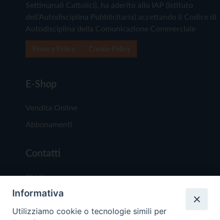
Settimanali Cattolici), ha aderito allo IAP (Istituto
dell'Autodisciplina Pubblicitaria) accettando il Codice di
Autodisciplina della Comunicazione Commerciale
Privacy Policy
Cookie Policy
E-Shop
Vendita Online
Abbonamenti
Contatti
Chi Siamo
Informativa
Redazione
Scrivici
Utilizziamo cookie o tecnologie simili per