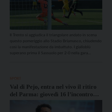
Il Trento si aggiudica il triangolare andato in scena
questo pomeriggio allo Stadio Briamasco, chiudendo
così la manifestazione da imbattuto. I gialloblù
superano prima il Sassuolo per 2-0 nella gara
inaugurale e poi pareggiano 1-1 con il Parma,
imponendosi però ai calci di rigore per 5-4 e
conquistando così il trofeo davanti al pubblico di […]
SPORT
Val di Pejo, entra nel vivo il ritiro
del Parma: giovedì 16 l’incontro
con i “junior reporter”