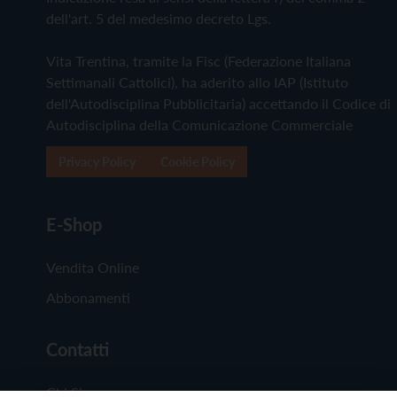
dell'art. 5 del medesimo decreto Lgs.
Vita Trentina, tramite la Fisc (Federazione Italiana
Settimanali Cattolici), ha aderito allo IAP (Istituto
dell'Autodisciplina Pubblicitaria) accettando il Codice di
Autodisciplina della Comunicazione Commerciale
Privacy Policy
Cookie Policy
E-Shop
Vendita Online
Abbonamenti
Contatti
Chi Siamo