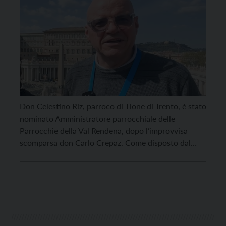
Don Celestino Riz, parroco di Tione di Trento, è stato
nominato Amministratore parrocchiale delle
Parrocchie della Val Rendena, dopo l’improvvisa
scomparsa don Carlo Crepaz. Come disposto dal
vescovo Lauro Tisi, don Celestino Riz assumerà
l’incarico fino a quando il Vescovo nominerà un
nuovo parroco, garantendo la continuità della vita
pastorale e dell’attività delle parrocchie della valle.
[…]