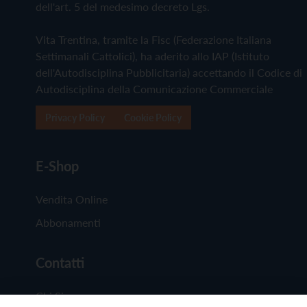
dell'art. 5 del medesimo decreto Lgs.
Vita Trentina, tramite la Fisc (Federazione Italiana
Settimanali Cattolici), ha aderito allo IAP (Istituto
dell'Autodisciplina Pubblicitaria) accettando il Codice di
Autodisciplina della Comunicazione Commerciale
Privacy Policy
Cookie Policy
E-Shop
Vendita Online
Abbonamenti
Contatti
Chi Siamo