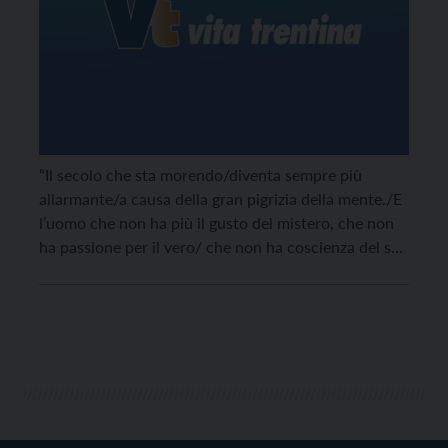
“Il secolo che sta morendo/diventa sempre più
allarmante/a causa della gran pigrizia della mente./E
l’uomo che non ha più il gusto del mistero, che non
ha passione per il vero/ che non ha coscienza del suo
stato – un mare di parole/un mare di parole – è
come un animale ben pasciuto”. Quant’è profetica
questa […]