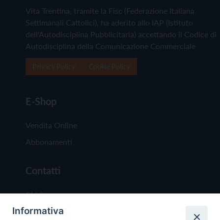
Vita Trentina, tramite la Fisc (Federazione Italiana
Settimanali Cattolici), ha aderito allo IAP (Istituto
dell'Autodisciplina Pubblicitaria) accettando il Codice di
Autodisciplina della Comunicazione Commerciale
Privacy Policy
Cookie Policy
E-Shop
Vendita Online
Abbonamenti
Contatti
Chi Siamo
Informativa
Redazione