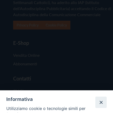
Settimanali Cattolici), ha aderito allo IAP (Istituto
dell'Autodisciplina Pubblicitaria) accettando il Codice di
Autodisciplina della Comunicazione Commerciale
Privacy Policy
Cookie Policy
E-Shop
Vendita Online
Abbonamenti
Contatti
Chi Siamo
Informativa
Redazione
Scrivici
Utilizziamo cookie o tecnologie simili per