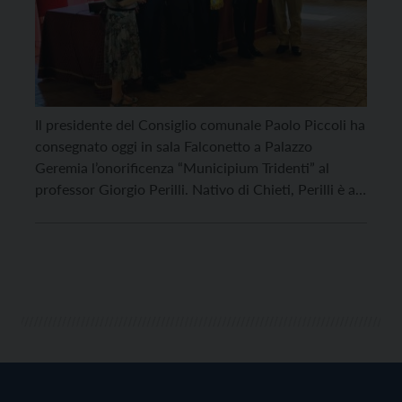
Il presidente del Consiglio comunale Paolo Piccoli ha
consegnato oggi in sala Falconetto a Palazzo
Geremia l’onorificenza “Municipium Tridenti” al
professor Giorgio Perilli. Nativo di Chieti, Perilli è a
Trento dal 1962 dove ha svolto la sua attività
artistica come pittore. Già professore al Liceo Galilei,
tutt’ora insegna all’Università della terza età. Prima
della consegna […]