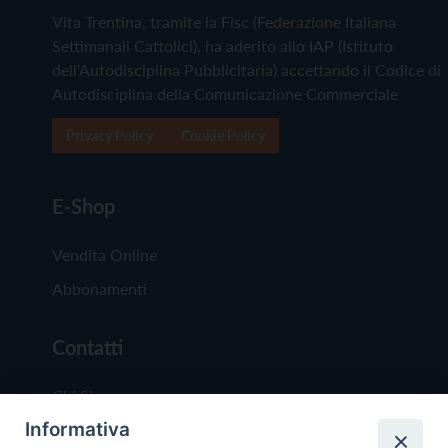
Vita Trentina, tramite la Fisc (Federazione Italiana
Settimanali Cattolici), ha aderito allo IAP (Istituto
dell'Autodisciplina Pubblicitaria) accettando il Codice di
Autodisciplina della Comunicazione Commerciale
Privacy Policy
Cookie Policy
E-Shop
Vendita Online
Abbonamenti
Contatti
Chi Siamo
Informativa
Redazione