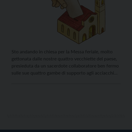
Sto andando in chiesa per la Messa feriale, molto
gettonata dalle nostre quattro vecchiette del paese,
presieduta da un sacerdote collaboratore ben fermo
sulle sue quattro gambe di supporto agli acciacchi
del tempo. Tra il sagrato e la via, la cara e affezionata
Maria mi ferma: “Buonasera signor Alessandro, mi
scusi, ho visto la lettera […]