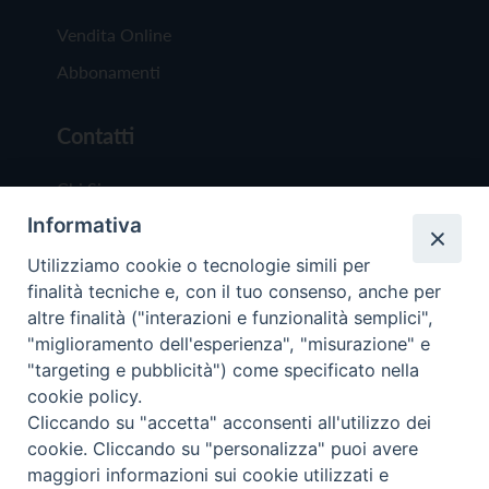
Vendita Online
Abbonamenti
Contatti
Chi Siamo
Informativa
Redazione
Scrivici
Utilizziamo cookie o tecnologie simili per
finalità tecniche e, con il tuo consenso, anche per
altre finalità ("interazioni e funzionalità semplici",
"miglioramento dell'esperienza", "misurazione" e
"targeting e pubblicità") come specificato nella
cookie policy.
Copyright © 2019 - Tutti i diritti riservati - Vit
Cliccando su "accetta" acconsenti all'utilizzo dei
Trentina Editrice
cookie. Cliccando su "personalizza" puoi avere
maggiori informazioni sui cookie utilizzati e
Privacy Policy