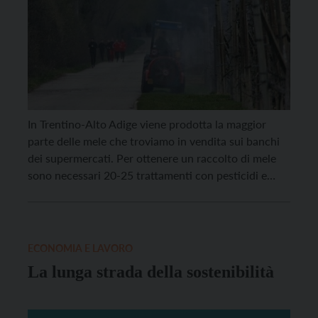
In Trentino-Alto Adige viene prodotta la maggior
parte delle mele che troviamo in vendita sui banchi
dei supermercati. Per ottenere un raccolto di mele
sono necessari 20-25 trattamenti con pesticidi e
altre sostanze chimiche di sintesi che sono una delle
principali fonti di inquinamento: contaminano
l’acqua, il suolo e l’aria che respiriamo, causano la
perdita […]
ECONOMIA E LAVORO
La lunga strada della sostenibilità