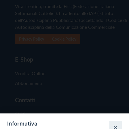
Vita Trentina, tramite la Fisc (Federazione Italiana
Settimanali Cattolici), ha aderito allo IAP (Istituto
dell'Autodisciplina Pubblicitaria) accettando il Codice di
Autodisciplina della Comunicazione Commerciale
Privacy Policy
Cookie Policy
E-Shop
Vendita Online
Abbonamenti
Contatti
Chi Siamo
Informativa
Redazione