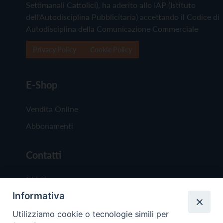
Settimanali Cattolici), ha aderito allo IAP (Istituto
dell'Autodisciplina Pubblicitaria) accettando il Codice di
Autodisciplina della Comunicazione Commerciale
Privacy Policy
Cookie Policy
E-Shop
Vendita Online
Abbonamenti
Contatti
Chi Siamo
Informativa
Redazione
Scrivici
Utilizziamo cookie o tecnologie simili per