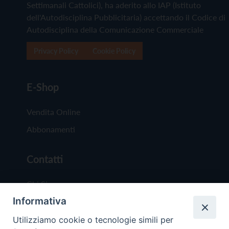
Settimanali Cattolici), ha aderito allo IAP (Istituto
dell'Autodisciplina Pubblicitaria) accettando il Codice di
Autodisciplina della Comunicazione Commerciale
Privacy Policy
Cookie Policy
E-Shop
Vendita Online
Abbonamenti
Contatti
Chi Siamo
Informativa
Redazione
Scrivici
Utilizziamo cookie o tecnologie simili per