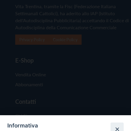
Vita Trentina, tramite la Fisc (Federazione Italiana
Settimanali Cattolici), ha aderito allo IAP (Istituto
dell'Autodisciplina Pubblicitaria) accettando il Codice di
Autodisciplina della Comunicazione Commerciale
Privacy Policy
Cookie Policy
E-Shop
Vendita Online
Abbonamenti
Contatti
Chi Siamo
Informativa
Redazione