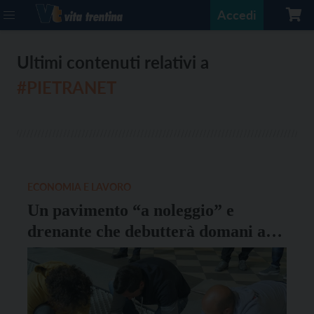
Accedi
Ultimi contenuti relativi a
#PIETRANET
ECONOMIA E LAVORO
Un pavimento “a noleggio” e
drenante che debutterà domani ad
Euroflora: ecco l’idea dell’azienda
trentina PietraNet