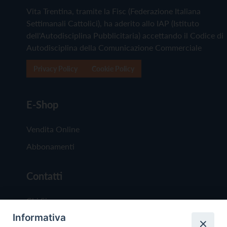
Vita Trentina, tramite la Fisc (Federazione Italiana
Settimanali Cattolici), ha aderito allo IAP (Istituto
dell'Autodisciplina Pubblicitaria) accettando il Codice di
Autodisciplina della Comunicazione Commerciale
Privacy Policy
Cookie Policy
E-Shop
Vendita Online
Abbonamenti
Contatti
Chi Siamo
Informativa
Redazione