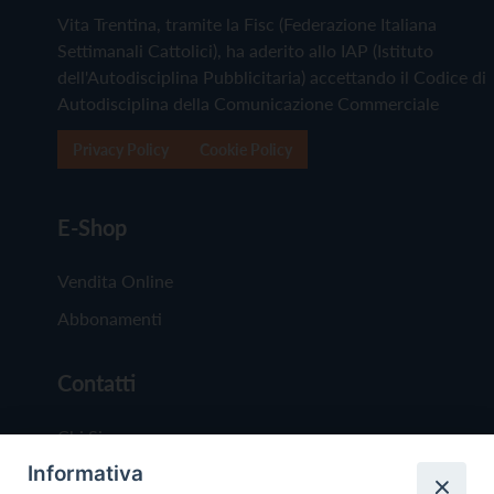
Vita Trentina, tramite la Fisc (Federazione Italiana
Settimanali Cattolici), ha aderito allo IAP (Istituto
dell'Autodisciplina Pubblicitaria) accettando il Codice di
Autodisciplina della Comunicazione Commerciale
Privacy Policy
Cookie Policy
E-Shop
Vendita Online
Abbonamenti
Contatti
Chi Siamo
Informativa
Redazione