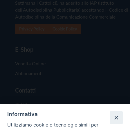
Settimanali Cattolici), ha aderito allo IAP (Istituto
dell'Autodisciplina Pubblicitaria) accettando il Codice di
Autodisciplina della Comunicazione Commerciale
Privacy Policy
Cookie Policy
E-Shop
Vendita Online
Abbonamenti
Contatti
Chi Siamo
Informativa
Redazione
Scrivici
Utilizziamo cookie o tecnologie simili per