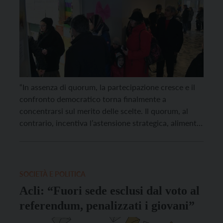
“In assenza di quorum, la partecipazione cresce e il
confronto democratico torna finalmente a
concentrarsi sul merito delle scelte. Il quorum, al
contrario, incentiva l’astensione strategica, alimenta
l’idea che votare sia inutile e trasforma il non voto in
uno strumento politico. È un meccanismo che
indebolisce la democrazia e svuota il significato della
partecipazione”. A […]
SOCIETÀ E POLITICA
Acli: “Fuori sede esclusi dal voto al
referendum, penalizzati i giovani”