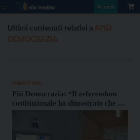
Accedi
Ultimi contenuti relativi a
#PIÙ
DEMOCRAZIA
PRIMO PIANO
Più Democrazia: “Il referendum
costituzionale ha dimostrato che è
possibile superare il ‘quorum
virtuale’ del 50%”