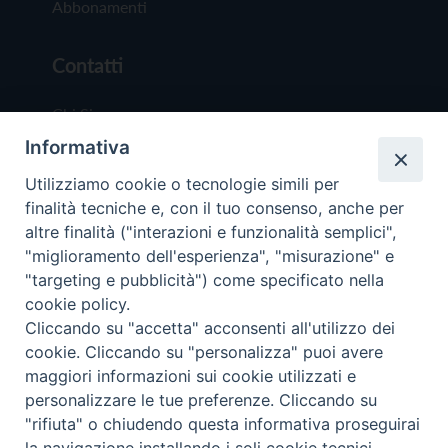
Abbonamenti
Contatti
Chi Siamo
Informativa
Redazione
Scrivici
Utilizziamo cookie o tecnologie simili per
finalità tecniche e, con il tuo consenso, anche per
altre finalità ("interazioni e funzionalità semplici",
"miglioramento dell'esperienza", "misurazione" e
"targeting e pubblicità") come specificato nella
cookie policy.
Copyright © 2019 - Tutti i diritti riservati - Vit
Cliccando su "accetta" acconsenti all'utilizzo dei
Trentina Editrice
cookie. Cliccando su "personalizza" puoi avere
maggiori informazioni sui cookie utilizzati e
Privacy Policy
personalizzare le tue preferenze. Cliccando su
Torna all'inizi
"rifiuta" o chiudendo questa informativa proseguirai