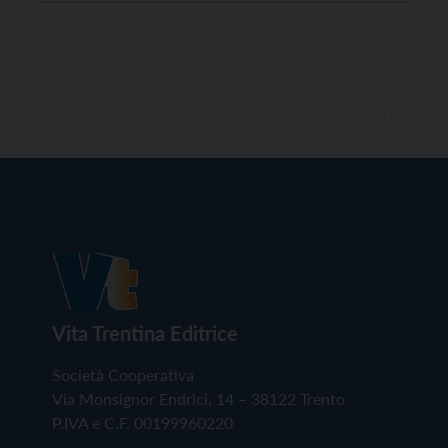
sottoscrizione digitale delle richieste referendarie e
delle liste di candidati per le competizioni elettorali a
livello locale, provinciale e regionale. I firmatari
hanno […]
Vita Trentina Editrice
Società Cooperativa
Via Monsignor Endrici, 14 – 38122 Trento
P.IVA e C.F. 00199960220