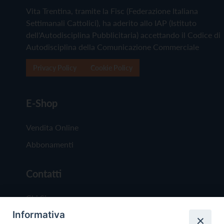
Vita Trentina, tramite la Fisc (Federazione Italiana
Settimanali Cattolici), ha aderito allo IAP (Istituto
dell'Autodisciplina Pubblicitaria) accettando il Codice di
Autodisciplina della Comunicazione Commerciale
Privacy Policy
Cookie Policy
E-Shop
Vendita Online
Abbonamenti
Contatti
Chi Siamo
Informativa
Redazione