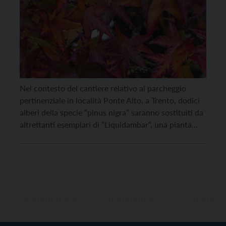
Nel contesto del cantiere relativo al parcheggio
pertinenziale in località Ponte Alto, a Trento, dodici
alberi della specie “pinus nigra” saranno sostituiti da
altrettanti esemplari di “Liquidambar“, una pianta
molto scenografica che in autunno assume una
colorazione rossa intensa. I pini – che
interferirebbero con i nuovi esemplari arborei –
presentano in alcuni casi difetti […]