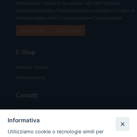
Settimanali Cattolici), ha aderito allo IAP (Istituto
dell'Autodisciplina Pubblicitaria) accettando il Codice di
Autodisciplina della Comunicazione Commerciale
Privacy Policy
Cookie Policy
E-Shop
Vendita Online
Abbonamenti
Contatti
Chi Siamo
Informativa
Redazione
Scrivici
Utilizziamo cookie o tecnologie simili per