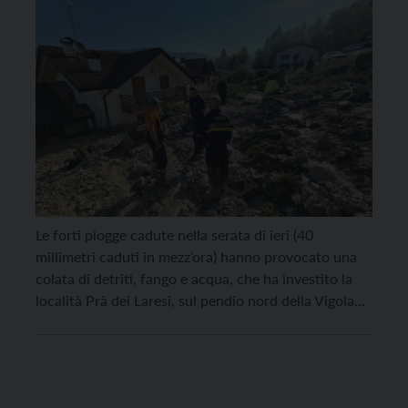
Le forti piogge cadute nella serata di ieri (40
millimetri caduti in mezz’ora) hanno provocato una
colata di detriti, fango e acqua, che ha investito la
località Prà dei Laresi, sul pendio nord della Vigolana
a Vigolo Vattaro. Una ventina le case abitate
interessate, fortunatamente senza provocare feriti. Il
distacco è partito dalla cresta ed […]