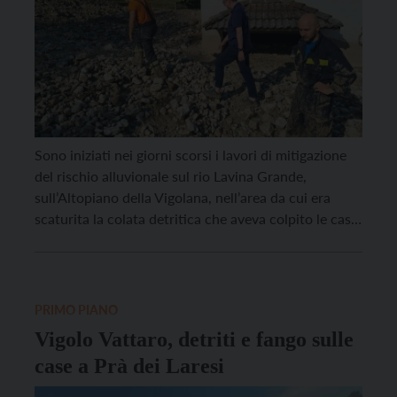
Sono iniziati nei giorni scorsi i lavori di mitigazione
del rischio alluvionale sul rio Lavina Grande,
sull’Altopiano della Vigolana, nell’area da cui era
scaturita la colata detritica che aveva colpito le case
e causato danni durante l’evento di calamità del 28-
29 luglio 2024 sia in Vigolana che a Mattarello. Il
fenomeno franoso aveva investito la […]
PRIMO PIANO
Vigolo Vattaro, detriti e fango sulle
case a Prà dei Laresi