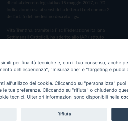
di cui al decreto legislativo 15 maggio 2017, n. 70.
Indicazione resa ai sensi della lettera f) del comma 2
dell'art. 5 del medesimo decreto Lgs.
Vita Trentina, tramite la Fisc (Federazione Italiana
Settimanali Cattolici), ha aderito allo IAP (Istituto
dell'Autodisciplina Pubblicitaria) accettando il Codice di
Autodisciplina della Comunicazione Commerciale
imili per finalità tecniche e, con il tuo consenso, anche per 
Privacy Policy
Cookie Policy
amento dell'esperienza", "misurazione" e "targeting e pubbli
i all'utilizzo dei cookie. Cliccando su "personalizza" puoi
 Trentina Editrice
re le tue preferenze. Cliccando su "rifiuta" o chiudendo que
okie tecnici. Ulteriori informazioni sono disponibili nella
coo
Rifiuta