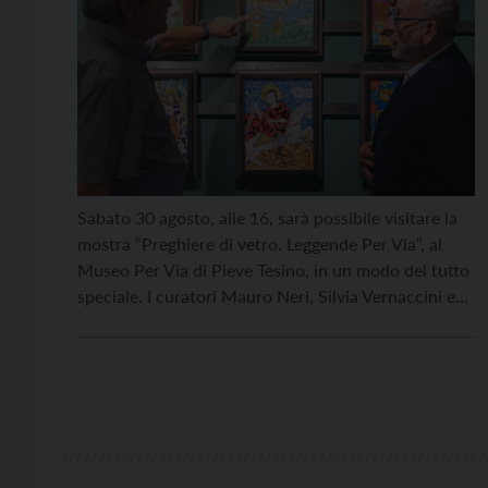
Sabato 30 agosto, alle 16, sarà possibile visitare la
mostra “Preghiere di vetro. Leggende Per Via“, al
Museo Per Via di Pieve Tesino, in un modo del tutto
speciale. I curatori Mauro Neri, Silvia Vernaccini e
l’artista Luigi Ballarin accompagneranno infatti i
visitatori in un viaggio tra le leggende e i colori
dell’Europa orientale, sulle […]