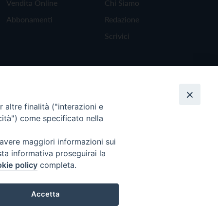
Vendita Online
Chi Siamo
Abbonamenti
Redazione
Scrivici
altre finalità ("interazioni e
cità") come specificato nella
 avere maggiori informazioni sui
sta informativa proseguirai la
kie policy
completa.
Torna all'inizio
Accetta