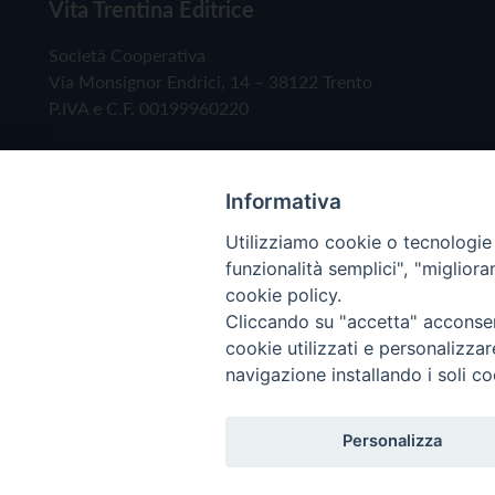
Vita Trentina Editrice
Società Cooperativa
Via Monsignor Endrici, 14 – 38122 Trento
P.IVA e C.F. 00199960220
Informativa
Utilizziamo cookie o tecnologie s
funzionalità semplici", "miglior
cookie policy.
Cliccando su "accetta" acconsent
Copyright © 2019 - Tutti i diritti riservati - Vita
cookie utilizzati e personalizza
navigazione installando i soli co
Privacy Policy
Personalizza