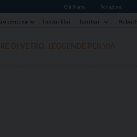
Chi Siamo
Redazione
stro centenario
I nostri libri
Territori
Rubric
RE DI VETRO. LEGGENDE PER VIA