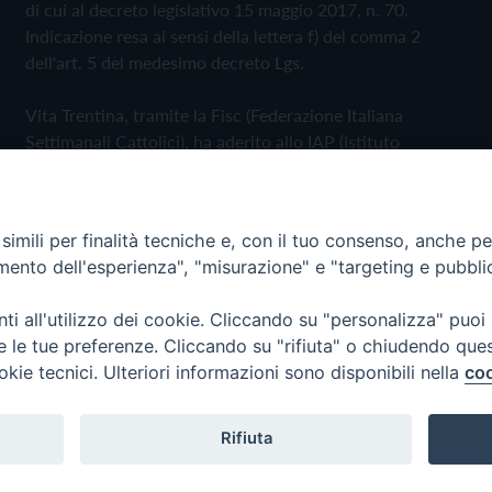
di cui al decreto legislativo 15 maggio 2017, n. 70.
Indicazione resa ai sensi della lettera f) del comma 2
dell'art. 5 del medesimo decreto Lgs.
Vita Trentina, tramite la Fisc (Federazione Italiana
Settimanali Cattolici), ha aderito allo IAP (Istituto
dell'Autodisciplina Pubblicitaria) accettando il Codice di
Autodisciplina della Comunicazione Commerciale
imili per finalità tecniche e, con il tuo consenso, anche per 
Privacy Policy
Cookie Policy
amento dell'esperienza", "misurazione" e "targeting e pubbli
i all'utilizzo dei cookie. Cliccando su "personalizza" puoi
 Trentina Editrice
re le tue preferenze. Cliccando su "rifiuta" o chiudendo que
okie tecnici. Ulteriori informazioni sono disponibili nella
coo
Rifiuta