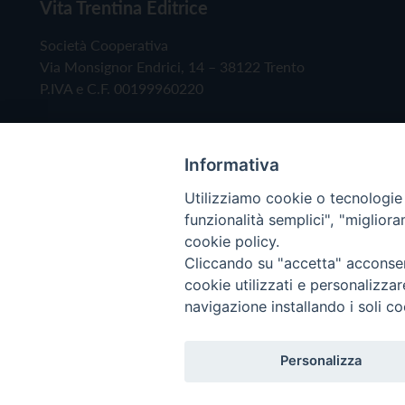
Vita Trentina Editrice
Società Cooperativa
Via Monsignor Endrici, 14 – 38122 Trento
P.IVA e C.F. 00199960220
Informativa
Utilizziamo cookie o tecnologie s
funzionalità semplici", "miglior
cookie policy.
Cliccando su "accetta" acconsent
Copyright © 2019 - Tutti i diritti riservati - Vita
cookie utilizzati e personalizza
navigazione installando i soli co
Privacy Policy
Personalizza