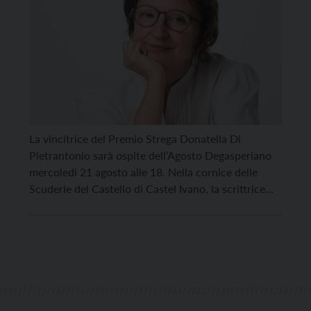
La vincitrice del Premio Strega Donatella Di
Pietrantonio sarà ospite dell’Agosto Degasperiano
mercoledì 21 agosto alle 18. Nella cornice delle
Scuderie del Castello di Castel Ivano, la scrittrice
porrà una domanda che può ribaltare la nostra
prospettiva sulle cose: ma se il nostro essere umani
si esprime nella fragilità, perché continuare a
inseguire miti aggressivi […]