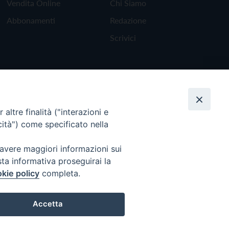
Vendita Online
Chi Siamo
Abbonamenti
Redazione
Scrivici
altre finalità ("interazioni e
cità") come specificato nella
 avere maggiori informazioni sui
sta informativa proseguirai la
kie policy
completa.
Torna all'inizio
Accetta