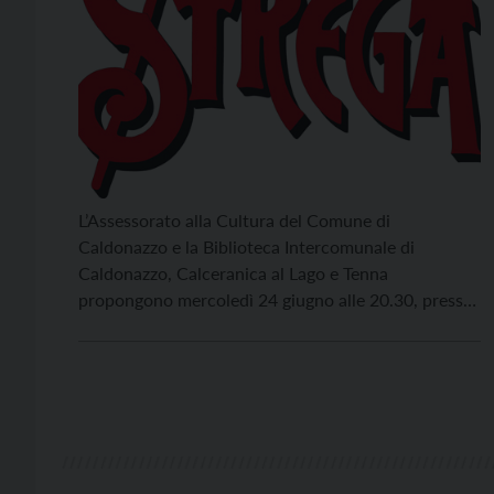
L’Assessorato alla Cultura del Comune di
Caldonazzo e la Biblioteca Intercomunale di
Caldonazzo, Calceranica al Lago e Tenna
propongono mercoledì 24 giugno alle 20.30, presso
la Casa della Cultura di Caldonazzo (Viale Stazione
6), l’iniziativa “Indovina chi vince lo Strega?”, una
serata dedicata alla scoperta della sestina finalista
del Premio Strega 2026 e al gioco […]