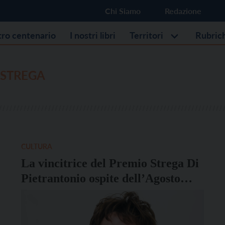
Chi Siamo
Redazione
stro centenario
I nostri libri
Territori
Rubric
 STREGA
CULTURA
La vincitrice del Premio Strega Di
Pietrantonio ospite dell’Agosto
Degasperiano