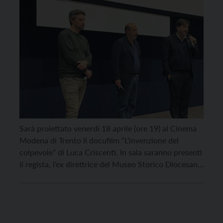
Sarà proiettato venerdì 18 aprile (ore 19) al Cinema
Modena di Trento il docufilm “L’invenzione del
colpevole” di Luca Criscenti. In sala saranno presenti
il regista, l’ex direttrice del Museo Storico Diocesano
di Trento Domenica Primerano, ideatrice della
mostra “L’invenzione del colpevole”, il professor
Diego Quaglioni, ordinario di Storia del diritto
medievale e moderno, e […]