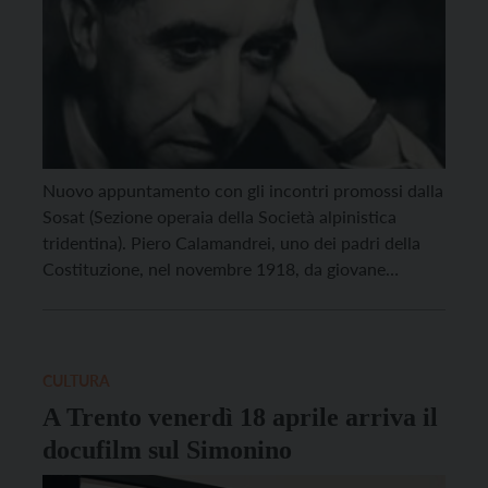
Nuovo appuntamento con gli incontri promossi dalla
Sosat (Sezione operaia della Società alpinistica
tridentina). Piero Calamandrei, uno dei padri della
Costituzione, nel novembre 1918, da giovane
ufficiale dell’esercito italiano, entrò per primo a
Trento (che allora faceva parte dell’Impero austro-
ungarico), al termine della Prima guerra mondiale. Le
memorie del giurista sono state raccolte da Beatrice
CULTURA
[…]
A Trento venerdì 18 aprile arriva il
docufilm sul Simonino