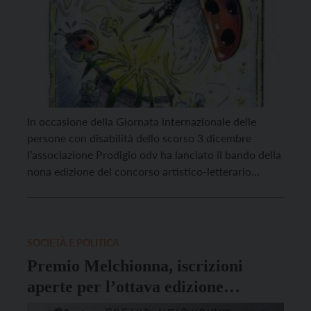
In occasione della Giornata internazionale delle
persone con disabilità dello scorso 3 dicembre
l’associazione Prodigio odv ha lanciato il bando della
nona edizione del concorso artistico-letterario
internazionale Premio Melchionna. L’iniziativa, che
ha ricevuto il patrocinio della Provincia di Trento,
intende presentarsi come un momento di riflessione
globale sul contrasto a ogni forma di discriminazione
SOCIETÀ E POLITICA
e […]
Premio Melchionna, iscrizioni
aperte per l’ottava edizione
(“Parole che fanno rumore”)