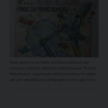
Sono aperte le iscrizioni dell’ottava edizione del
concorso artistico-letterario internazionale “Premio
Melchionna”, organizzato dall’associazione Prodigio
odv per sensibilizzare all’impegno contro ogni forma
di discriminazione e violenza. Dal 2016 ad oggi, il
concorso ha coinvolto oltre 900 fotografi, poeti e
scrittori dilettanti, provenienti da tutta Italia ma
anche da Belgio, Spagna, Inghilterra, Tunisia, Canada,