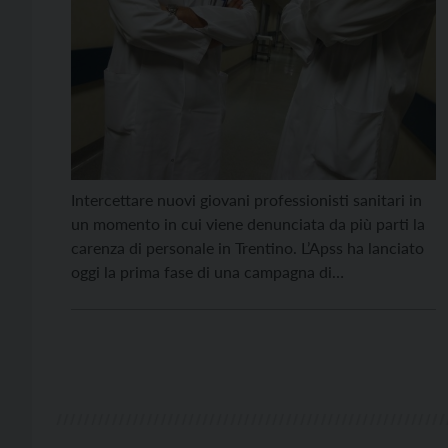
Intercettare nuovi giovani professionisti sanitari in
un momento in cui viene denunciata da più parti la
carenza di personale in Trentino. L’Apss ha lanciato
oggi la prima fase di una campagna di
comunicazione che si pone quest’obiettivo. Il nome
della campagna è “Trentino for Talent | Health”, e si
focalizza in particolare sui giovani medici […]