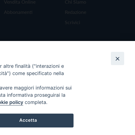
Vendita Online
Chi Siamo
Abbonamenti
Redazione
Scrivici
altre finalità ("interazioni e
cità") come specificato nella
 avere maggiori informazioni sui
sta informativa proseguirai la
kie policy
completa.
Torna all'inizio
Accetta