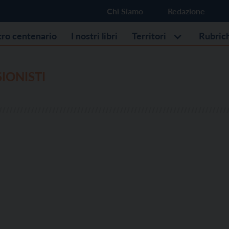
Chi Siamo
Redazione
stro centenario
I nostri libri
Territori
Rubric
IONISTI