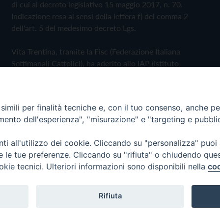
di cui al decreto legislativo 15 maggio 2017, n. 70.
Indicazione resa ai sensi della lettera f) del comma 2
dell'art. 5 del medesimo decreto Lgs.
Vita Trentina, tramite la Fisc (Federazione Italiana
Settimanali Cattolici), ha aderito allo IAP (Istituto
dell'Autodisciplina Pubblicitaria) accettando il Codice di
Autodisciplina della Comunicazione Commerciale
imili per finalità tecniche e, con il tuo consenso, anche per 
Privacy Policy
Cookie Policy
amento dell'esperienza", "misurazione" e "targeting e pubbli
i all'utilizzo dei cookie. Cliccando su "personalizza" puoi
 Trentina Editrice
re le tue preferenze. Cliccando su "rifiuta" o chiudendo que
okie tecnici. Ulteriori informazioni sono disponibili nella
coo
Rifiuta