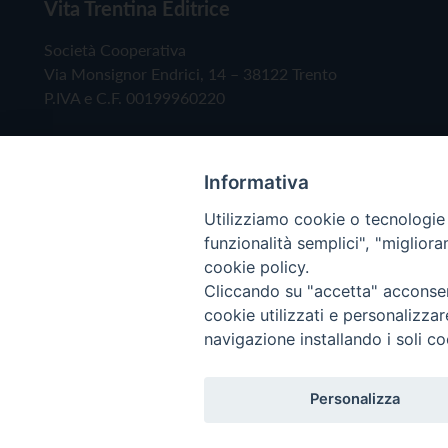
Vita Trentina Editrice
Società Cooperativa
Via Monsignor Endrici, 14 – 38122 Trento
P.IVA e C.F. 00199960220
Informativa
Utilizziamo cookie o tecnologie s
funzionalità semplici", "miglior
cookie policy.
Cliccando su "accetta" acconsent
Copyright © 2019 - Tutti i diritti riservati - Vita
cookie utilizzati e personalizza
navigazione installando i soli co
Privacy Policy
Personalizza